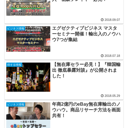
2018.09.07
エグゼクティブビジネス マスタ
ビジネス情報
ーセミナー開催！輸出入のノウハ
ウ7つが集結
2018.07.18
【無在庫セラー必見！】『韓国輸
得する情報
出 徹底暴露対談』が公開されま
した！
2018.05.29
年商2億円のeBay無在庫輸出のノ
ビジネス情報
ウハウ。商品リサーチ方法を画面
共有！