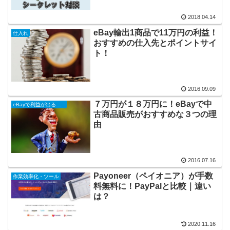
2018.04.14
eBay輸出1商品で11万円の利益！
仕入れ
おすすめの仕入先とポイントサイ
ト！
2016.09.09
７万円が１８万円に！eBayで中
eBayで利益が出る商品
古商品販売がおすすめな３つの理
由
2016.07.16
Payoneer（ペイオニア）が手数
作業効率化・ツール
料無料に！PayPalと比較｜違い
は？
2020.11.16