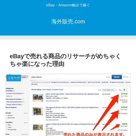
eBay・Amazon輸出で稼ぐ
海外販売.com
eBayで売れる商品のリサーチがめちゃく
ちゃ楽になった理由
リサーチ