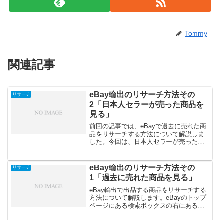
Tommy
関連記事
eBay輸出のリサーチ方法その
リサーチ
2「日本人セラーが売った商品を
見る」
前回の記事では、eBayで過去に売れた商
品をリサーチする方法について解説しま
した。今回は、日本人セラーが売った商
品をリサーチする方法を説明します。で
は、まず前回のおさらいで、eBayの検索
ボックスの右側にある「Advanced」をク
eBay輸出のリサーチ方法その
リサーチ
リックし...
1「過去に売れた商品を見る」
eBay輸出で出品する商品をリサーチする
方法について解説します。eBayのトップ
ページにある検索ボックスの右にある
「Advanced」をクリックします。一番上